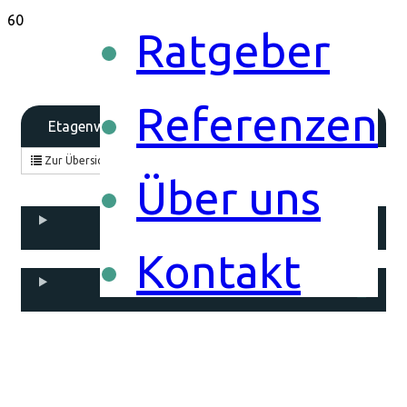
Ratgeber
Referenzen
50765 Köln
Etagenwohnung
Zur Übersicht
merken
Über uns
Objekt­beschreibung
Kontakt
Lage